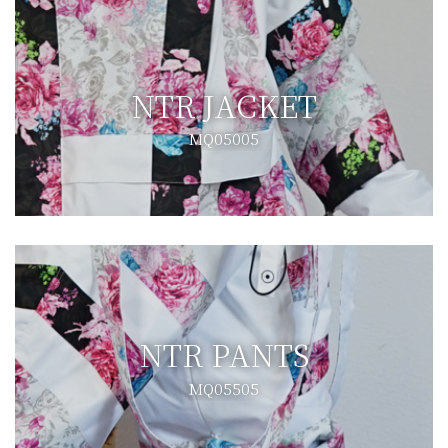
NTR JACKET
MQ05005
NTR PANTS
MQ05505