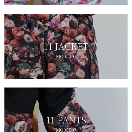
11 JACKET
MQ05007
11 PANTS
MQ05507