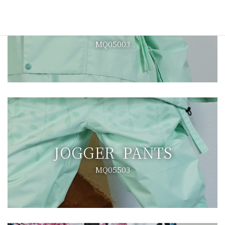
COACH++ JACKET
MQ05003
JOGGER PANTS
MQ05503