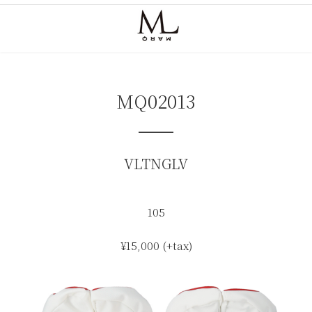
コ
ナ
ン
ビ
テ
ゲ
ン
ー
ツ
シ
へ
ョ
ス
ン
MQ02013
キ
に
ッ
移
プ
動
VLTNGLV
105
¥15,000 (+tax)