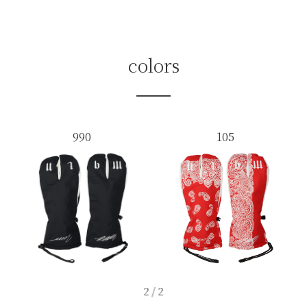
colors
990
105
2
/
2