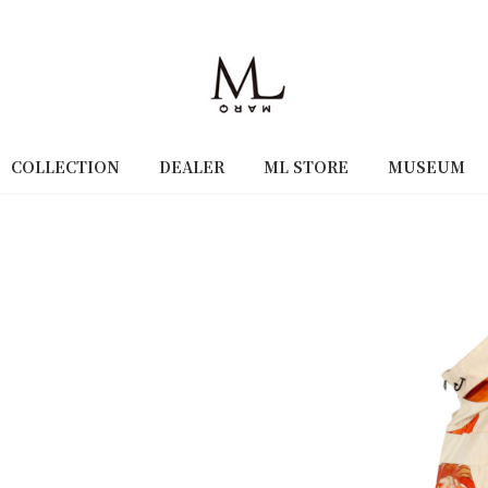
COLLECTION
DEALER
ML STORE
MUSEUM