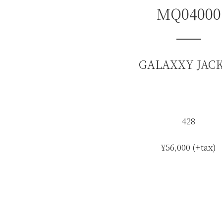
MQ04000
GALAXXY JAC
428
¥56,000 (+tax)