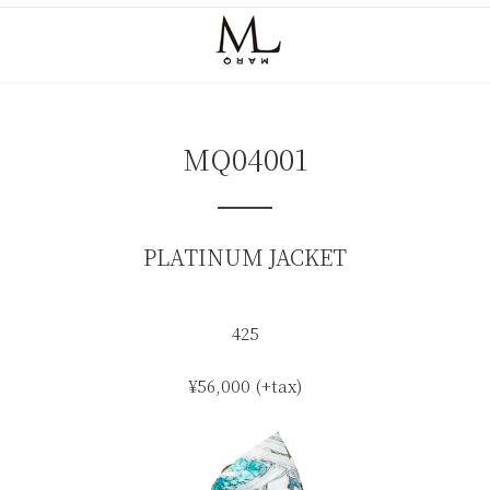
コ
ナ
ン
ビ
テ
ゲ
ン
ー
ツ
シ
へ
ョ
ス
ン
MQ04001
キ
に
ッ
移
プ
動
PLATINUM JACKET
425
¥56,000 (+tax)