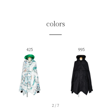
colors
425
995
2
/
7