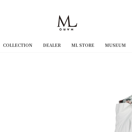
COLLECTION
DEALER
ML STORE
MUSEUM