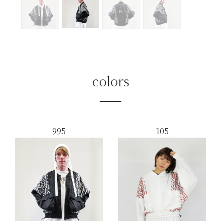
colors
995
105