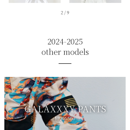
2
/
9
2024-2025
other models
GALAXXXY PANTS
MQ05500