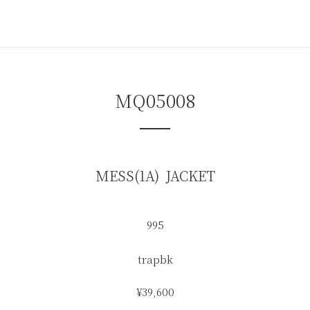
コ
ナ
ン
ビ
テ
ゲ
ン
ー
ツ
シ
へ
ョ
ス
ン
MQ05008
キ
に
ッ
移
プ
動
MESS(1A) JACKET
995
trapbk
¥39,600