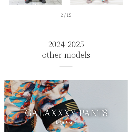
2
/
15
2024-2025
other models
GALAXXXY PANTS
MQ05500