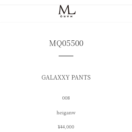
コ
ナ
ン
ビ
テ
ゲ
ン
ー
ツ
シ
へ
ョ
ス
ン
MQ05500
キ
に
ッ
移
プ
動
GALAXXY PANTS
008
heiganw
¥44,000