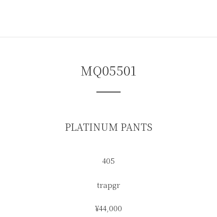
コ
ナ
ン
ビ
テ
ゲ
ン
ー
ツ
シ
へ
ョ
ス
ン
MQ05501
キ
に
ッ
移
プ
動
PLATINUM PANTS
405
trapgr
¥44,000