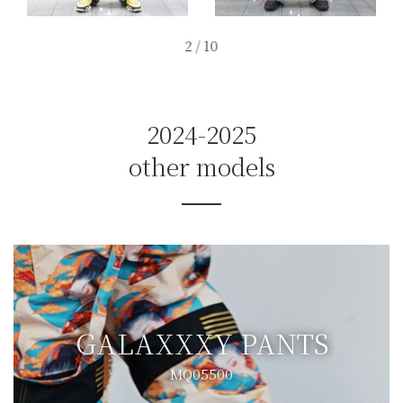
2
/
10
2024-2025
other models
GALAXXXY PANTS
MQ05500