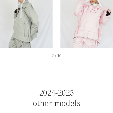
3
/
10
2024-2025
other models