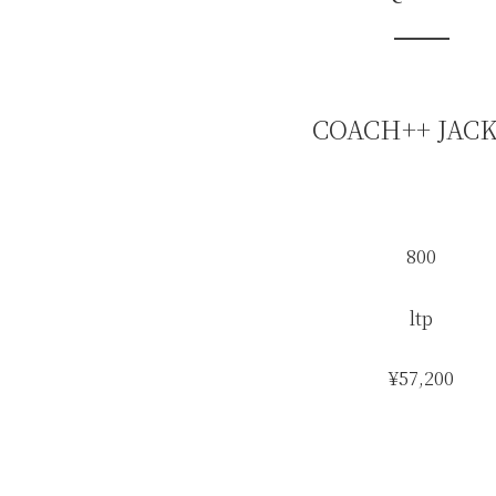
COACH++ JAC
800
ltp
¥57,200