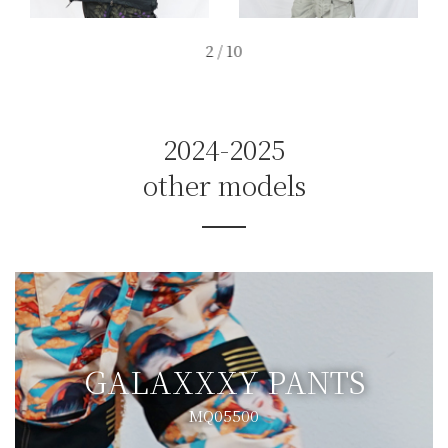
2
/
10
2024-2025
other models
GALAXXXY PANTS
MQ05500