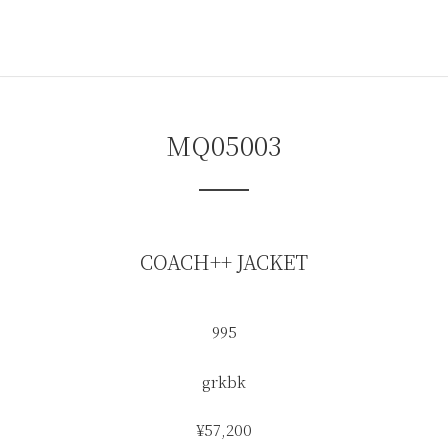
コ
ナ
ン
ビ
テ
ゲ
ン
ー
ツ
シ
へ
ョ
ス
ン
MQ05003
キ
に
ッ
移
プ
動
COACH++ JACKET
995
grkbk
¥57,200