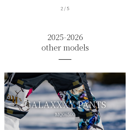
2
/
5
2025-2026
other models
GALAXXXY PANTS
MQ06500