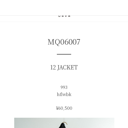
コ
ナ
ン
ビ
テ
ゲ
ン
ー
ツ
シ
へ
ョ
ス
ン
MQ06007
キ
に
ッ
移
プ
動
12 JACKET
993
hflwbk
¥60,500