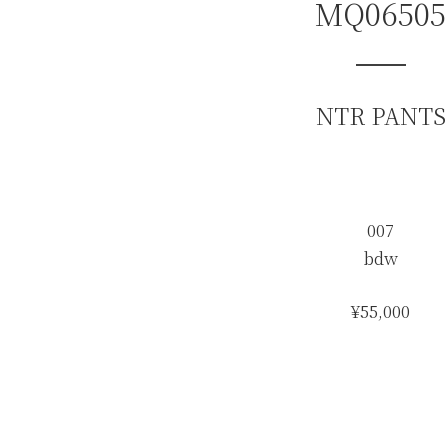
MQ06505
NTR PANTS
007
bdw
¥55,000