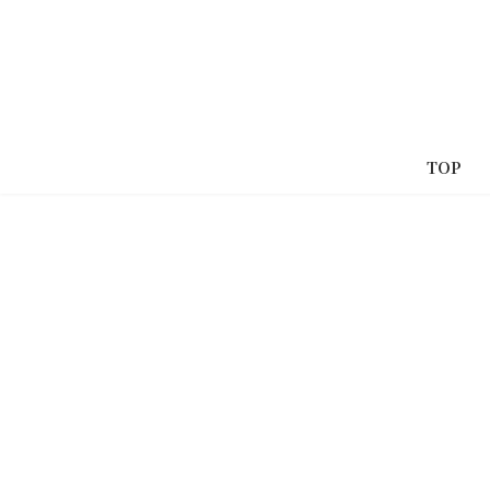
コ
ナ
ン
ビ
テ
ゲ
ン
ー
ツ
シ
へ
ョ
TOP
ス
ン
キ
に
ッ
移
プ
動