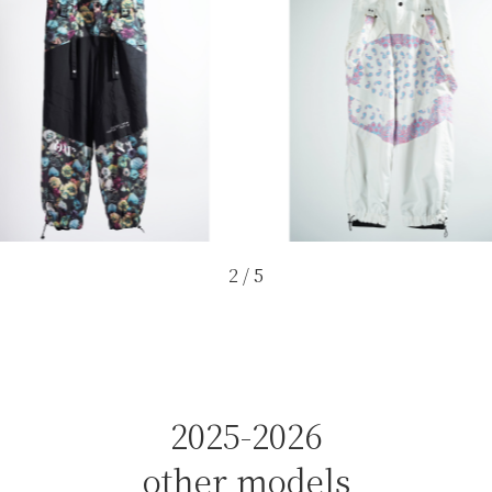
2
/
5
2025-2026
other models