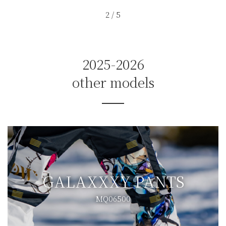
3
/
5
2025-2026
other models
GALAXXXY PANTS
MQ06500