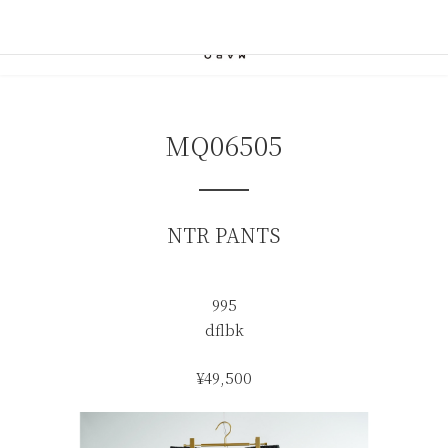
コ
ナ
ン
ビ
テ
ゲ
ン
ー
ツ
シ
へ
ョ
ス
ン
MQ06505
キ
に
ッ
移
プ
動
NTR PANTS
995
dflbk
¥49,500